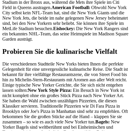
Stadium in der Bronx aus, während die Mets ihre Spiele im Citi
Field in Queens austragen.
American Football:
Obwohl New York
City selbst kein NFL-Team hat, sind die New York Giants und die
New York Jets, die beide im nahe gelegenen New Jersey beheimatet
sind, bei den New Yorkern sehr beliebt. Sie können ihre Spiele im
MetLife Stadium besuchen.
Eishockey:
Die New York Rangers sind
ein bekanntes NHL-Team, das seine Heimspiele im Madison Square
Garden austrägt.
Probieren Sie die kulinarische Vielfalt
Die verschiedenen Stadtteile New Yorks bieten Ihnen die perfekte
Gelegenheit für eine unvergessliche kulinarische Reise. Die Stadt ist
bekannt für ihre vielfältige Restaurantszene, die von Street Food bis
hin zu Michelin-Stern-Restaurants mit Aromen aus aller Welt reicht.
Einige typische New Yorker Gerichte, die Sie sich nicht entgehen
lassen sollten:
New York Style Pizza:
Ein Besuch in New York ist
nicht komplett ohne ein großes Stück Pizza nach New Yorker Art.
Sie haben die Wahl zwischen unzähligen Pizzerien, die diesen
Klassiker servieren. Traditionelle Pizzerien wie Di Fara Pizza in
Brooklyn oder Joe's Pizza in Manhattan sind sehr zu empfehlen. Oft
bekommen Sie die großen Stücke auf die Hand – klappen Sie sie
zusammen – so wie es auch viele New Yorker tun.
Bagels:
New
Yorker Bagels sind weltberühmt und bei Einheimischen und