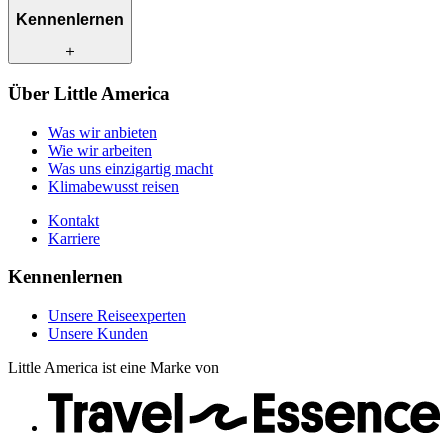
Was wir anbieten
Kennenlernen
Wie wir arbeiten
Was uns einzigartig macht
Klimabewusst reisen
Unsere Reiseexperten
Über Little America
Kontakt
Unsere Kunden
Karriere
Was wir anbieten
Wie wir arbeiten
Was uns einzigartig macht
Klimabewusst reisen
Kontakt
Karriere
Kennenlernen
Unsere Reiseexperten
Unsere Kunden
Little America ist eine Marke von