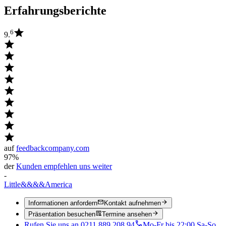
Erfahrungsberichte
6
9.
auf
feedbackcompany.com
97%
der
Kunden empfehlen uns weiter
-
Little
&&&&
America
Informationen anfordern
Kontakt aufnehmen
Präsentation besuchen
Termine ansehen
Rufen Sie uns an 0211 889 208 94
Mo-Fr bis 22:00 Sa-So