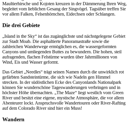
Maultierhirsche und Kojoten kreuzen in der Dämmerung Ihren Weg,
begleitet vom lieblichen Gesang der Singvögel. Tagsüber treffen Sie
vor allem Falken, Felsenhörnchen, Eidechsen oder Schlangen.
Die drei Gebiete
„Island in the Sky“ ist das zugänglichste und nächstgelegene Gebiet
zur Stadt Moab. Die asphaltierte Panoramastraße sowie die
zahlreichen Wanderwege ermöglichen es, die wassergeformten
Canyons und umliegenden Buttes zu bewundern. Die hohen, steil
aufragenden, flachen Felstürme wurden über Jahrmillionen von
Wind, Eis und Wasser geformt.
Das Gebiet „Needles“ trägt seinen Namen durch die unwirklich rot
gefärbten Sandsteintürme, die sich wie Nadeln gen Himmel
strecken. In der südöstlichen Ecke des Canyonlands Nationalpark
können Sie wunderschöne Tageswanderungen verbringen und in
höchster Höhe übernachten. „The Maze“ liegt westlich vom Green
River und besitzt eine eigene, mystische Atmosphäre, die vor allem
Abenteurer lockt. Anspruchsvolle Wandertouren oder River-Rafting
auf dem Colorado River sind hier ein Muss!
Wandern