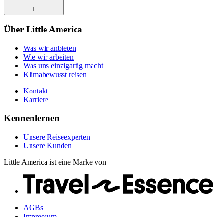
Wie wir arbeiten
Was uns einzigartig macht
Klimabewusst reisen
Unsere Reiseexperten
Über Little America
Kontakt
Unsere Kunden
Karriere
Was wir anbieten
Wie wir arbeiten
Was uns einzigartig macht
Klimabewusst reisen
Kontakt
Karriere
Kennenlernen
Unsere Reiseexperten
Unsere Kunden
Little America ist eine Marke von
AGBs
Impressum