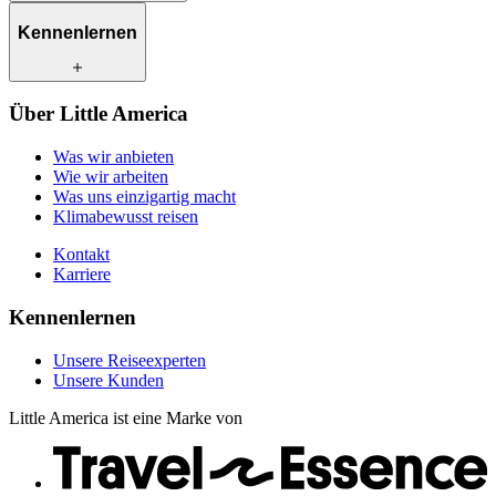
Was wir anbieten
Kennenlernen
Wie wir arbeiten
Was uns einzigartig macht
Klimabewusst reisen
Unsere Reiseexperten
Über Little America
Kontakt
Unsere Kunden
Karriere
Was wir anbieten
Wie wir arbeiten
Was uns einzigartig macht
Klimabewusst reisen
Kontakt
Karriere
Kennenlernen
Unsere Reiseexperten
Unsere Kunden
Little America ist eine Marke von