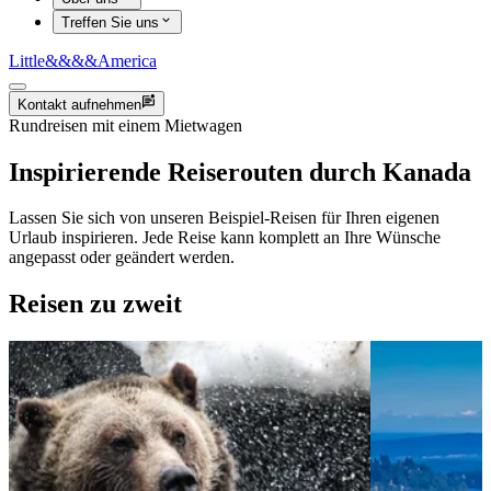
Treffen Sie uns
Little
&&&&
America
Kontakt aufnehmen
Rundreisen mit einem Mietwagen
Inspirierende Reiserouten durch Kanada
Lassen Sie sich von unseren Beispiel-Reisen für Ihren eigenen
Urlaub inspirieren. Jede Reise kann komplett an Ihre Wünsche
angepasst oder geändert werden.
Reisen zu zweit
View 2 Wochen && Vancouver Island zu zweit
View 3 W