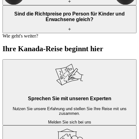
Reiserouten. All diese Elemente werden ganz nach Ihren Wünschen
zusammengestellt, damit Sie alles sehen, was Sie sehen möchten,
Natürlich. Wir verkaufen niemals zweimal dieselbe Reise. Jeder
und Ihre Reise zu Ihrer Traumreise wird. Wir arbeiten nicht mit
Sind die Richtpreise pro Person für Kinder und
Mensch ist einzigartig, und jede Reise ist es daher auch. Unsere
Standardpaketen.
Erwachsene gleich?
Reiseexperten stellen auf der Grundlage Ihrer Wünsche, Interessen
und Ihres Budgets eine vollständig maßgeschneiderte Reise für Sie
zusammen.
Wie geht's weiter?
Nein, für Kinder gelten oft ermäßigte Preise für Unterkünfte,
Aktivitäten und Flüge. Die Richtpreise pro Person können daher je
Ihre Kanada-Reise beginnt hier
nach Anzahl der Kinder in Ihrer Gruppe und deren Alter variieren.
Sprechen Sie mit unseren Experten
Nutzen Sie unsere Erfahrung und stellen Sie Ihre Reise mit uns
zusammen.
Melden Sie sich bei uns