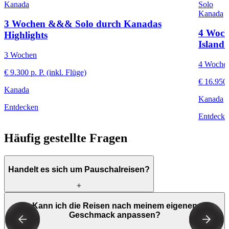
Kanada
Solo
Kanada
3 Wochen &&& Solo durch Kanadas
4 Woch
Highlights
Island
3 Wochen
4 Woche
€ 9.300 p. P. (inkl. Flüge)
€ 16.950 
Kanada
Kanada
Entdecken
Entdecke
Häufig gestellte Fragen
Handelt es sich um Pauschalreisen?
Ja, Little America-Reisen sind maßgeschneiderte Pauschalreisen.
Kann ich die Reisen nach meinem eigenen
Das bedeutet, dass wir alle Bestandteile Ihrer Reise organisieren,
Geschmack anpassen?
von den Flügen und Unterkünften bis hin zu den Aktivitäten und