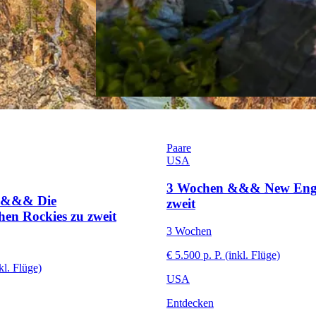
Paare
USA
3 Wochen &&& New Eng
&&&& Die
zweit
hen Rockies zu zweit
3 Wochen
€ 5.500 p. P. (inkl. Flüge)
kl. Flüge)
USA
Entdecken