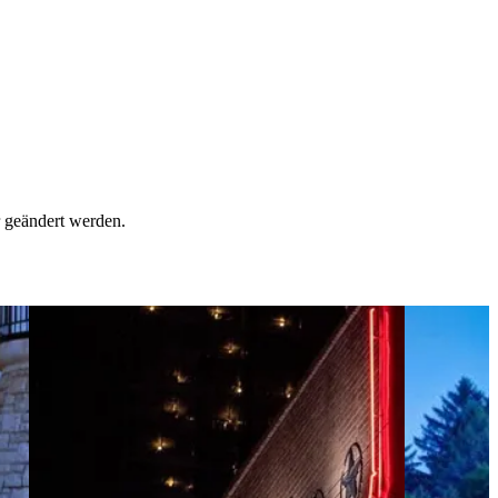
r geändert werden.
nd zu zweit
View 3 Wochen &&& Der Deep South zu zweit