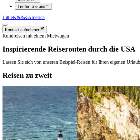
Treffen Sie uns
Little
&&&&
America
Kontakt aufnehmen
Rundreisen mit einem Mietwagen
Inspirierende Reiserouten durch die USA
Lassen Sie sich von unseren Beispiel-Reisen für Ihren eigenen Urlau
Reisen zu zweit
View 3 Wochen &&& Der amerikanische
View 3 Wochen
Nordwesten zu zweit
Rockies zu zwei