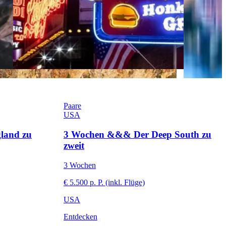
Paare
USA
land zu
3 Wochen &&& Der Deep South zu
zweit
3 Wochen
€ 5.500 p. P. (inkl. Flüge)
USA
Entdecken