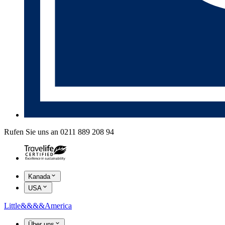
Rufen Sie uns an 0211 889 208 94
Kanada
USA
Little
&&&&
America
Über uns