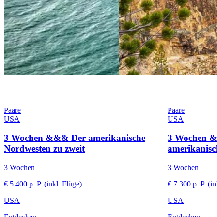
Paare
Paare
USA
USA
3 Wochen &&& Der amerikanische
3 Wochen 
Nordwesten zu zweit
amerikanisc
3 Wochen
3 Wochen
€ 5.400 p. P. (inkl. Flüge)
€ 7.300 p. P. (in
USA
USA
Entdecken
Entdecken