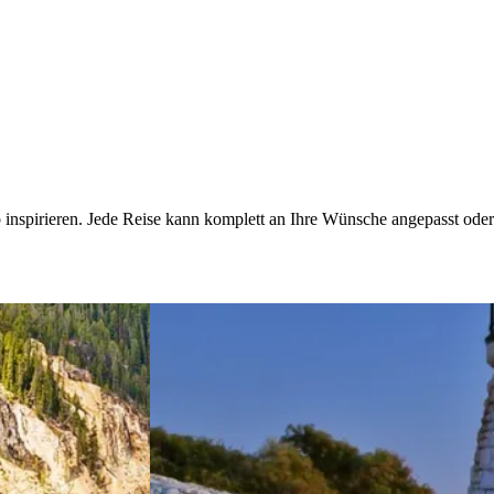
b inspirieren. Jede Reise kann komplett an Ihre Wünsche angepasst ode
 &&&& Die amerikanischen
View 3 Wochen &&& New Engla
t