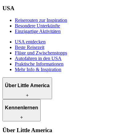
USA
Reiserouten zur Inspiration
Besondere Unterkünfte
Einzigartige Aktivitäten
USA entdecken
Beste Reisezeit
Flüge und Zwischenstopps
Autofahren in den USA
Praktische Informationen
Mehr Info & Inspiration
Über Little America
Was wir anbieten
Kennenlernen
Wie wir arbeiten
Was uns einzigartig macht
Klimabewusst reisen
Unsere Reiseexperten
Über Little America
Kontakt
Unsere Kunden