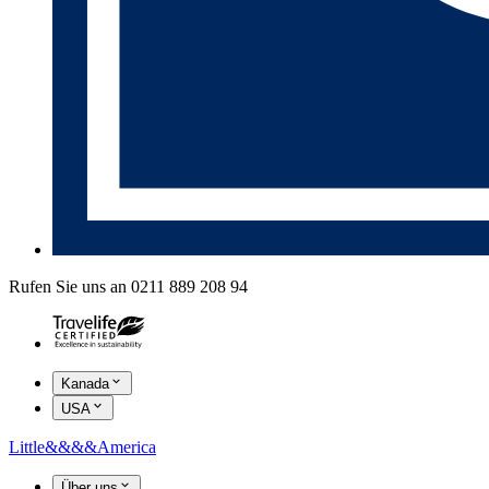
Rufen Sie uns an 0211 889 208 94
Kanada
USA
Little
&&&&
America
Über uns