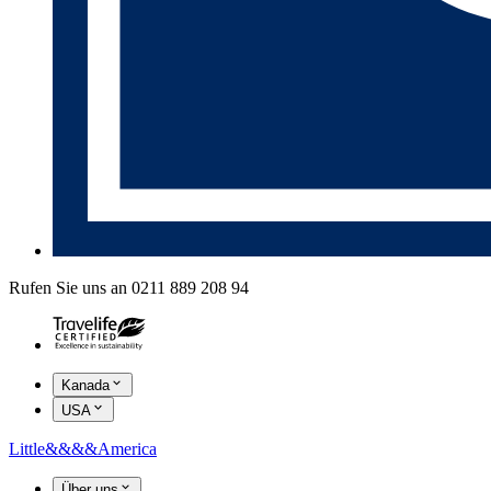
Rufen Sie uns an 0211 889 208 94
Kanada
USA
Little
&&&&
America
Über uns