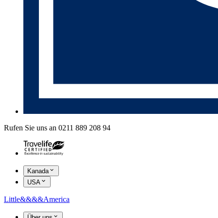
Rufen Sie uns an 0211 889 208 94
Kanada
USA
Little
&&&&
America
Über uns