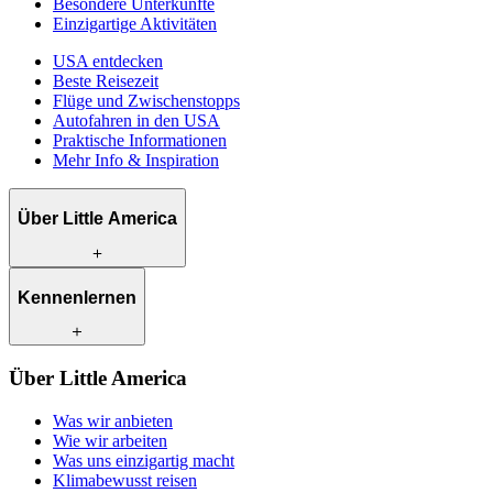
Besondere Unterkünfte
Einzigartige Aktivitäten
USA entdecken
Beste Reisezeit
Flüge und Zwischenstopps
Autofahren in den USA
Praktische Informationen
Mehr Info & Inspiration
Über Little America
Was wir anbieten
Kennenlernen
Wie wir arbeiten
Was uns einzigartig macht
Klimabewusst reisen
Unsere Reiseexperten
Über Little America
Kontakt
Unsere Kunden
Karriere
Was wir anbieten
Wie wir arbeiten
Was uns einzigartig macht
Klimabewusst reisen