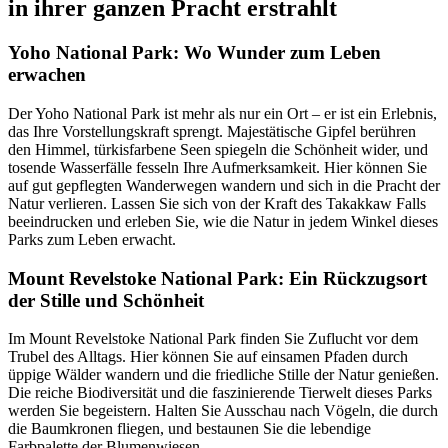
in ihrer ganzen Pracht erstrahlt
Yoho National Park: Wo Wunder zum Leben
erwachen
Der Yoho National Park ist mehr als nur ein Ort – er ist ein Erlebnis,
das Ihre Vorstellungskraft sprengt. Majestätische Gipfel berühren
den Himmel, türkisfarbene Seen spiegeln die Schönheit wider, und
tosende Wasserfälle fesseln Ihre Aufmerksamkeit. Hier können Sie
auf gut gepflegten Wanderwegen wandern und sich in die Pracht der
Natur verlieren. Lassen Sie sich von der Kraft des Takakkaw Falls
beeindrucken und erleben Sie, wie die Natur in jedem Winkel dieses
Parks zum Leben erwacht.
Mount Revelstoke National Park: Ein Rückzugsort
der Stille und Schönheit
Im Mount Revelstoke National Park finden Sie Zuflucht vor dem
Trubel des Alltags. Hier können Sie auf einsamen Pfaden durch
üppige Wälder wandern und die friedliche Stille der Natur genießen.
Die reiche Biodiversität und die faszinierende Tierwelt dieses Parks
werden Sie begeistern. Halten Sie Ausschau nach Vögeln, die durch
die Baumkronen fliegen, und bestaunen Sie die lebendige
Farbpalette der Blumenwiesen.