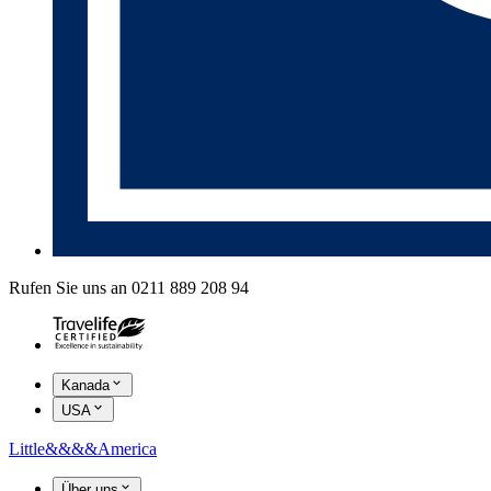
Rufen Sie uns an 0211 889 208 94
Kanada
USA
Little
&&&&
America
Über uns