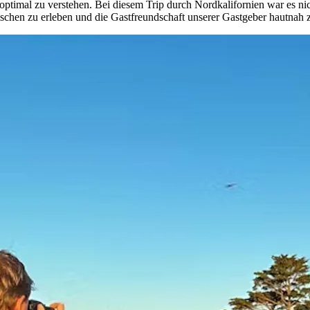
timal zu verstehen. Bei diesem Trip durch Nordkalifornien war es nich
chen zu erleben und die Gastfreundschaft unserer Gastgeber hautnah z