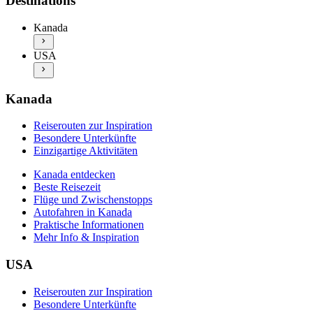
Destinations
Beste Reisezeit
Besondere Unterkünfte
Flüge und Zwischenstopps
Einzigartige Aktivitäten
Kanada
Autofahren in Kanada
USA entdecken
Praktische Informationen
USA
Beste Reisezeit
Mehr Info & Inspiration
Flüge und Zwischenstopps
Autofahren in den USA
Praktische Informationen
Kanada
Mehr Info & Inspiration
Reiserouten zur Inspiration
Besondere Unterkünfte
Einzigartige Aktivitäten
Kanada entdecken
Beste Reisezeit
Flüge und Zwischenstopps
Autofahren in Kanada
Praktische Informationen
Mehr Info & Inspiration
USA
Reiserouten zur Inspiration
Besondere Unterkünfte