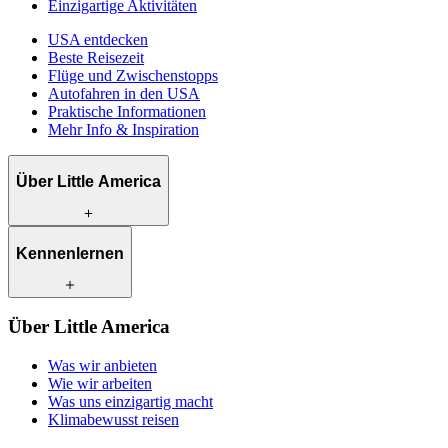
Einzigartige Aktivitäten
USA entdecken
Beste Reisezeit
Flüge und Zwischenstopps
Autofahren in den USA
Praktische Informationen
Mehr Info & Inspiration
Über Little America
Was wir anbieten
Kennenlernen
Wie wir arbeiten
Was uns einzigartig macht
Klimabewusst reisen
Unsere Reiseexperten
Über Little America
Kontakt
Unsere Kunden
Karriere
Was wir anbieten
Wie wir arbeiten
Was uns einzigartig macht
Klimabewusst reisen