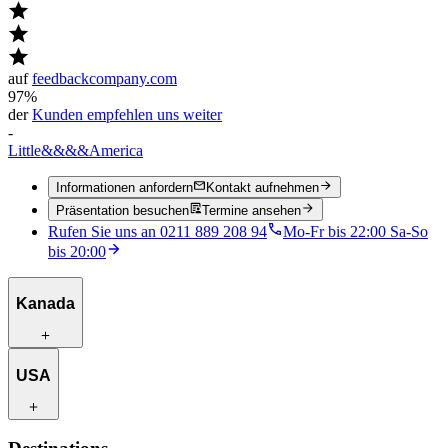
auf
feedbackcompany.com
97%
der
Kunden empfehlen uns weiter
-
Little
&&&&
America
Informationen anfordern
Kontakt aufnehmen
Präsentation besuchen
Termine ansehen
Rufen Sie uns an 0211 889 208 94
Mo-Fr bis 22:00 Sa-So
bis 20:00
Kanada
Reiserouten zur Inspiration
USA
Besondere Unterkünfte
Einzigartige Aktivitäten
Kanada entdecken
Reiserouten zur Inspiration