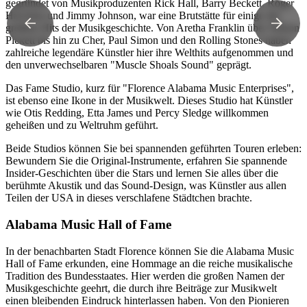
gegründet von Musikproduzenten Rick Hall, Barry Beckett, Roger
Hawkins und Jimmy Johnson, war eine Brutstätte für einige der
größten Hits der Musikgeschichte. Von Aretha Franklin über Wilson
Pickett bis hin zu Cher, Paul Simon und den Rolling Stones haben
zahlreiche legendäre Künstler hier ihre Welthits aufgenommen und
den unverwechselbaren "Muscle Shoals Sound" geprägt.
Das Fame Studio, kurz für "Florence Alabama Music Enterprises",
ist ebenso eine Ikone in der Musikwelt. Dieses Studio hat Künstler
wie Otis Redding, Etta James und Percy Sledge willkommen
geheißen und zu Weltruhm geführt.
Beide Studios können Sie bei spannenden geführten Touren erleben:
Bewundern Sie die Original-Instrumente, erfahren Sie spannende
Insider-Geschichten über die Stars und lernen Sie alles über die
berühmte Akustik und das Sound-Design, was Künstler aus allen
Teilen der USA in dieses verschlafene Städtchen brachte.
Alabama Music Hall of Fame
In der benachbarten Stadt Florence können Sie die Alabama Music
Hall of Fame erkunden, eine Hommage an die reiche musikalische
Tradition des Bundesstaates. Hier werden die großen Namen der
Musikgeschichte geehrt, die durch ihre Beiträge zur Musikwelt
einen bleibenden Eindruck hinterlassen haben. Von den Pionieren