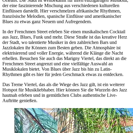
Orleans. Die Stadt ist weltbekannt für ihren einzigartigen Musikstil,
der eine faszinierende Mischung aus verschiedenen kulturellen
Einflüssen darstellt. Hier verschmelzen afrikanische Rhythmen,
französische Melodien, spanische Einflüsse und amerikanischer
Blues zu etwas ganz Neuem und Aufregendem.
In der Frenchmen Street erleben Sie einen musikalischen Cocktail
aus Jazz, Blues, Funk und mehr. Diese Straße ist das kreative Herz
der Stadt, wo talentierte Musiker in den zahlreichen Bars und
Jazzlokalen ihr Können zum Besten geben. Die Atmosphäre ist
elektrisierend und voller Energie, während die Klänge die Nacht
erhellen. Besuchen Sie auch das Marigny Viertel, das direkt an die
Frenchmen Street angrenzt und eine vielfältige Auswahl an
Musiklokalen bietet. Von Blues über Jazz bis hin zu Latin-
Rhythmen gibt es hier für jeden Geschmack etwas zu entdecken.
Das Treme Viertel, das als die Wiege des Jazz gilt, ist ein weiterer
Hotspot für Musikliebhaber. Hier können Sie die Wurzeln des Jazz
hautnah erleben und in gemütlichen Clubs authentische Live-
Auftritte genießen.