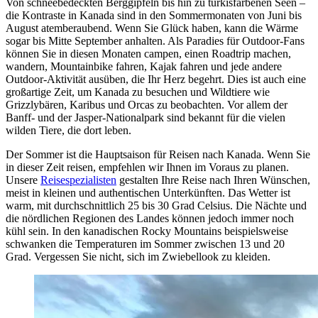
Von schneebedeckten Berggipfeln bis hin zu türkisfarbenen Seen –
die Kontraste in Kanada sind in den Sommermonaten von Juni bis
August atemberaubend. Wenn Sie Glück haben, kann die Wärme
sogar bis Mitte September anhalten. Als Paradies für Outdoor-Fans
können Sie in diesen Monaten campen, einen Roadtrip machen,
wandern, Mountainbike fahren, Kajak fahren und jede andere
Outdoor-Aktivität ausüben, die Ihr Herz begehrt. Dies ist auch eine
großartige Zeit, um Kanada zu besuchen und Wildtiere wie
Grizzlybären, Karibus und Orcas zu beobachten. Vor allem der
Banff- und der Jasper-Nationalpark sind bekannt für die vielen
wilden Tiere, die dort leben.
Der Sommer ist die Hauptsaison für Reisen nach Kanada. Wenn Sie
in dieser Zeit reisen, empfehlen wir Ihnen im Voraus zu planen.
Unsere
Reisespezialisten
gestalten Ihre Reise nach Ihren Wünschen,
meist in kleinen und authentischen Unterkünften. Das Wetter ist
warm, mit durchschnittlich 25 bis 30 Grad Celsius. Die Nächte und
die nördlichen Regionen des Landes können jedoch immer noch
kühl sein. In den kanadischen Rocky Mountains beispielsweise
schwanken die Temperaturen im Sommer zwischen 13 und 20
Grad. Vergessen Sie nicht, sich im Zwiebellook zu kleiden.