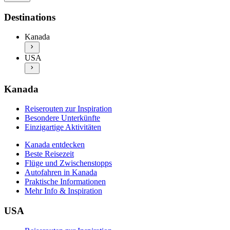
Kanada entdecken
Reiserouten zur Inspiration
Destinations
Beste Reisezeit
Besondere Unterkünfte
Flüge und Zwischenstopps
Einzigartige Aktivitäten
Kanada
Autofahren in Kanada
USA entdecken
Praktische Informationen
USA
Beste Reisezeit
Mehr Info & Inspiration
Flüge und Zwischenstopps
Autofahren in den USA
Praktische Informationen
Kanada
Mehr Info & Inspiration
Reiserouten zur Inspiration
Besondere Unterkünfte
Einzigartige Aktivitäten
Kanada entdecken
Beste Reisezeit
Flüge und Zwischenstopps
Autofahren in Kanada
Praktische Informationen
Mehr Info & Inspiration
USA