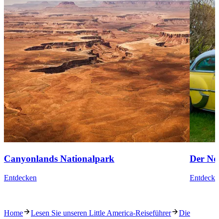
Canyonlands Nationalpark
Der No
Entdecken
Entdecke
Home
Lesen Sie unseren Little America-Reiseführer
Die