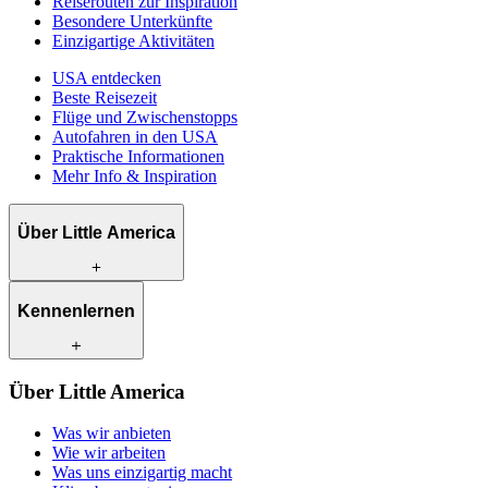
Reiserouten zur Inspiration
Besondere Unterkünfte
Einzigartige Aktivitäten
USA entdecken
Beste Reisezeit
Flüge und Zwischenstopps
Autofahren in den USA
Praktische Informationen
Mehr Info & Inspiration
Über Little America
Was wir anbieten
Kennenlernen
Wie wir arbeiten
Was uns einzigartig macht
Klimabewusst reisen
Unsere Reiseexperten
Über Little America
Kontakt
Unsere Kunden
Karriere
Was wir anbieten
Wie wir arbeiten
Was uns einzigartig macht