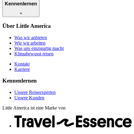
Was wir anbieten
Kennenlernen
Wie wir arbeiten
Was uns einzigartig macht
Klimabewusst reisen
Unsere Reiseexperten
Über Little America
Kontakt
Unsere Kunden
Karriere
Was wir anbieten
Wie wir arbeiten
Was uns einzigartig macht
Klimabewusst reisen
Kontakt
Karriere
Kennenlernen
Unsere Reiseexperten
Unsere Kunden
Little America ist eine Marke von