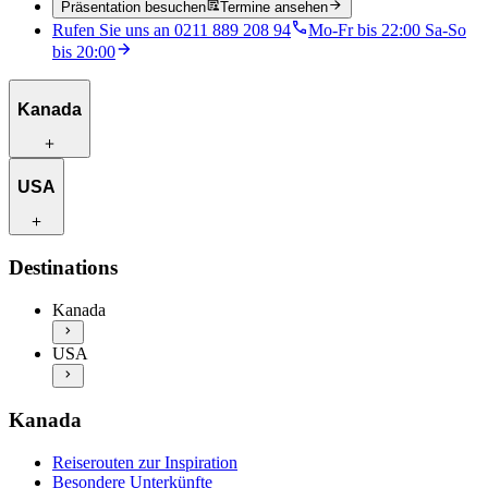
Präsentation besuchen
Termine ansehen
Rufen Sie uns an 0211 889 208 94
Mo-Fr bis 22:00 Sa-So
bis 20:00
Kanada
Reiserouten zur Inspiration
USA
Besondere Unterkünfte
Einzigartige Aktivitäten
Kanada entdecken
Reiserouten zur Inspiration
Destinations
Beste Reisezeit
Besondere Unterkünfte
Flüge und Zwischenstopps
Einzigartige Aktivitäten
Kanada
Autofahren in Kanada
USA entdecken
Praktische Informationen
USA
Beste Reisezeit
Mehr Info & Inspiration
Flüge und Zwischenstopps
Autofahren in den USA
Praktische Informationen
Kanada
Mehr Info & Inspiration
Reiserouten zur Inspiration
Besondere Unterkünfte