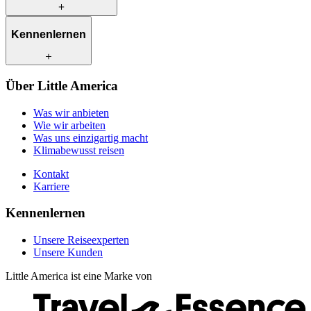
Was wir anbieten
Kennenlernen
Wie wir arbeiten
Was uns einzigartig macht
Klimabewusst reisen
Unsere Reiseexperten
Über Little America
Kontakt
Unsere Kunden
Karriere
Was wir anbieten
Wie wir arbeiten
Was uns einzigartig macht
Klimabewusst reisen
Kontakt
Karriere
Kennenlernen
Unsere Reiseexperten
Unsere Kunden
Little America ist eine Marke von