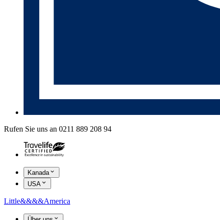
Rufen Sie uns an 0211 889 208 94
Kanada
USA
Little
&&&&
America
Über uns