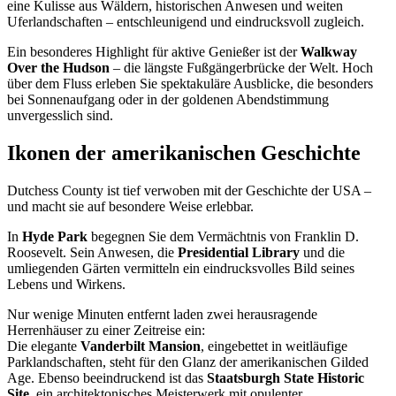
eine Kulisse aus Wäldern, historischen Anwesen und weiten
Uferlandschaften – entschleunigend und eindrucksvoll zugleich.
Ein besonderes Highlight für aktive Genießer ist der
Walkway
Over the Hudson
– die längste Fußgängerbrücke der Welt. Hoch
über dem Fluss erleben Sie spektakuläre Ausblicke, die besonders
bei Sonnenaufgang oder in der goldenen Abendstimmung
unvergesslich sind.
Ikonen der amerikanischen Geschichte
Dutchess County ist tief verwoben mit der Geschichte der USA –
und macht sie auf besondere Weise erlebbar.
In
Hyde Park
begegnen Sie dem Vermächtnis von Franklin D.
Roosevelt. Sein Anwesen, die
Presidential Library
und die
umliegenden Gärten vermitteln ein eindrucksvolles Bild seines
Lebens und Wirkens.
Nur wenige Minuten entfernt laden zwei herausragende
Herrenhäuser zu einer Zeitreise ein:
Die elegante
Vanderbilt Mansion
, eingebettet in weitläufige
Parklandschaften, steht für den Glanz der amerikanischen Gilded
Age. Ebenso beeindruckend ist das
Staatsburgh State Historic
Site
, ein architektonisches Meisterwerk mit opulenter