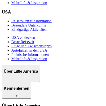
Mehr Info & Inspiration
USA
Reiserouten zur Inspiration
Besondere Unterkünfte
Einzigartige Aktivitäten
USA entdecken
Beste Reisezeit
Flüge und Zwischenstopps
Autofahren in den USA
Praktische Informationen
Mehr Info & Inspiration
Über Little America
Was wir anbieten
Kennenlernen
Wie wir arbeiten
Was uns einzigartig macht
Klimabewusst reisen
Unsere Reiseexperten
Über Little America