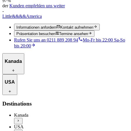
97%
der
Kunden empfehlen uns weiter
-
Little
&&&&
America
Informationen anfordern
Kontakt aufnehmen
Präsentation besuchen
Termine ansehen
Rufen Sie uns an 0211 889 208 94
Mo-Fr bis 22:00 Sa-So
bis 20:00
Kanada
Reiserouten zur Inspiration
USA
Besondere Unterkünfte
Einzigartige Aktivitäten
Kanada entdecken
Reiserouten zur Inspiration
Destinations
Beste Reisezeit
Besondere Unterkünfte
Flüge und Zwischenstopps
Einzigartige Aktivitäten
Kanada
Autofahren in Kanada
USA entdecken
Praktische Informationen
USA
Beste Reisezeit
Mehr Info & Inspiration