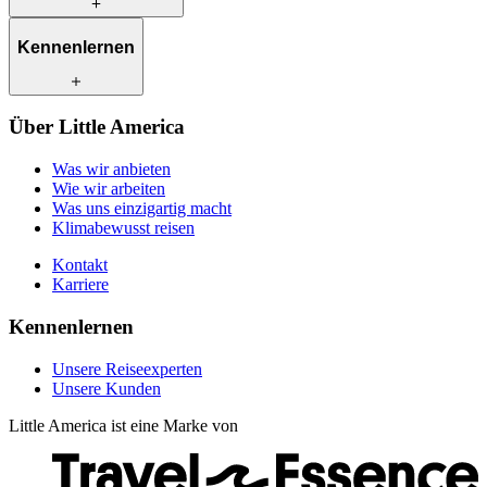
Was wir anbieten
Kennenlernen
Wie wir arbeiten
Was uns einzigartig macht
Klimabewusst reisen
Unsere Reiseexperten
Über Little America
Kontakt
Unsere Kunden
Karriere
Was wir anbieten
Wie wir arbeiten
Was uns einzigartig macht
Klimabewusst reisen
Kontakt
Karriere
Kennenlernen
Unsere Reiseexperten
Unsere Kunden
Little America ist eine Marke von