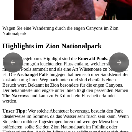
Wagen Sie eine Wanderung durch die engen Canyons im Zion
Nationalpark
Highlights im Zion Nationalpark
Ein leicht begehbares Highlight sind die
Emerald Pools
. Der Weg
führt an einem grün leuchtenden Fluss entlang, welcher sich in
mehreren Pools sammelt und als eine Art Wüstenoase zu betrachten
ist. Die
Archangel Falls
hingegen bahnen sich über Sandsteinstufen
kaskadenartig ihren Weg nach unten und sind ebenfalls einen
Besuch wert. Bekannt ist Zion besonders für die engen Canyons.
Der bekannteste und engste unter ihnen trägt den passenden Namen
The Narrows
und kann zu Fuß durch ein Flussbett erkundet
werden.
Unser Tipp:
Wer solche Abenteuer bevorzugt, besucht den Park
idealerweise im Sommer, da das Wasser sehr frisch sein kann. Wenn
Sie jedoch mildere Tagestemperaturen und weniger Menschen
präferieren, sollte Sie den Zion Nationalpark im Frühling oder